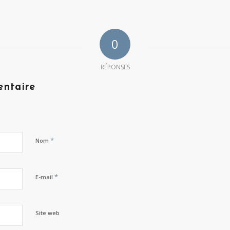
0
RÉPONSES
entaire
*
Nom
*
E-mail
Site web